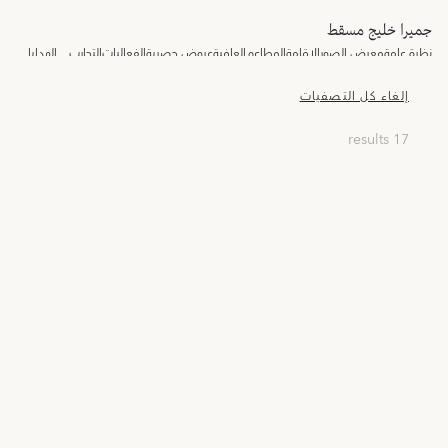
جميرا خليج مسقط
نظرة عامة
معرض الصور
الإقامة
المطاعم
العافية
عروض حصرية
الفعاليات
التجارب
الهدايا
إلغاء كل التصفيات
17 results