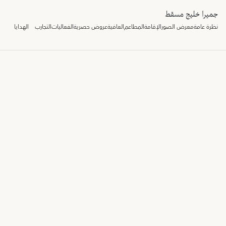
جميرا خليج مسقط
نظرة عامة
معرض الصور
الإقامة
المطاعم
العافية
عروض حصرية
الفعاليات
التجارب
الهدايا