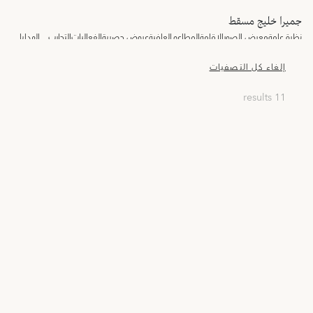
جميرا خليج مسقط
نظرة عامة
معرض الصور
الإقامة
المطاعم
العافية
عروض حصرية
الفعاليات
التجارب
الهدايا
إلغاء كل التصفيات
11 results