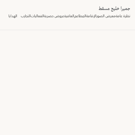
جميرا خليج مسقط
نظرة عامة
معرض الصور
الإقامة
المطاعم
العافية
عروض حصرية
الفعاليات
التجارب
الهدايا