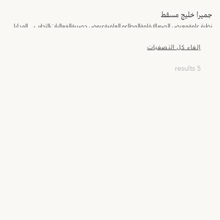
جميرا خليج مسقط
نظرة عامة
معرض الصور
الإقامة
المطاعم
العافية
عروض حصرية
الفعاليات
التجارب
الهدايا
إلغاء كل التصفيات
5 results