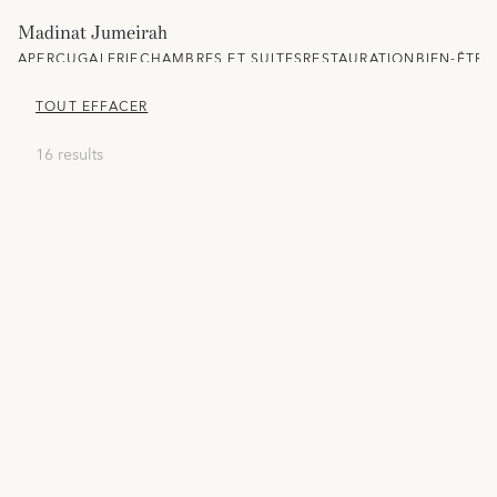
Madinat Jumeirah
APERÇU
GALERIE
CHAMBRES ET SUITES
RESTAURATION
BIEN-ÊTRE
TOUT EFFACER
16 results