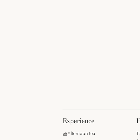
experience
Afternoon tea
T