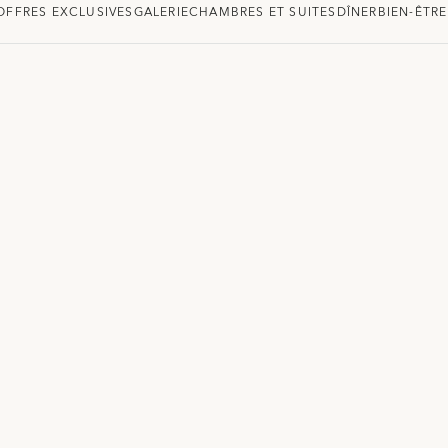
OFFRES EXCLUSIVES
GALERIE
CHAMBRES ET SUITES
DÎNER
BIEN-ÊTRE