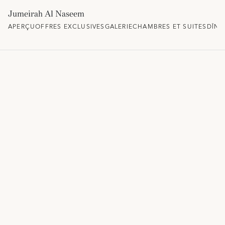
Jumeirah Al Naseem
APERÇU
OFFRES EXCLUSIVES
GALERIE
CHAMBRES ET SUITES
DÎNE