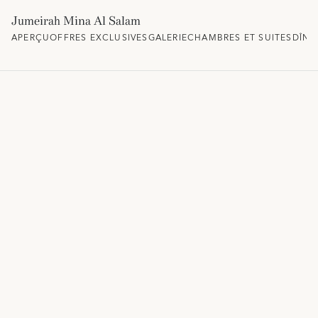
Jumeirah Mina Al Salam
APERÇU
OFFRES EXCLUSIVES
GALERIE
CHAMBRES ET SUITES
DÎNE