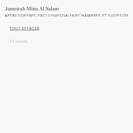
Jumeirah Mina Al Salam
APERÇU
OFFRES EXCLUSIVES
GALERIE
CHAMBRES ET SUITES
DÎNE
TOUT EFFACER
12 results