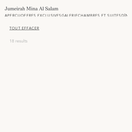
Jumeirah Mina Al Salam
APERÇU
OFFRES EXCLUSIVES
GALERIE
CHAMBRES ET SUITES
DÎNE
TOUT EFFACER
18 results