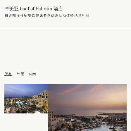
卓美亚 Gulf of Bahrain 酒店
概述
图库
住宿
餐饮
健康
专享优惠
活动
体验活动
礼品
所有
外景
内饰