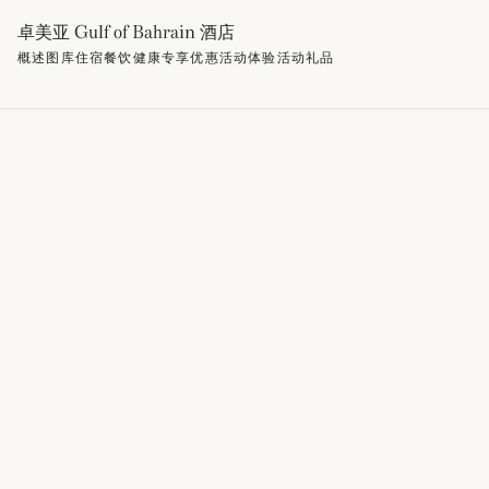
卓美亚 Gulf of Bahrain 酒店
概述
图库
住宿
餐饮
健康
专享优惠
活动
体验活动
礼品