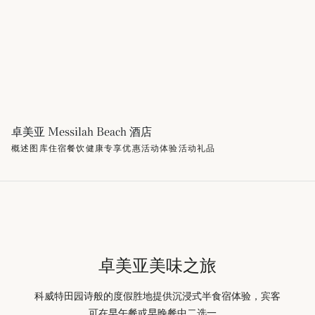
卓美亚 Messilah Beach 酒店
概述
图库
住宿
餐饮
健康
专享优惠
活动
体验活动
礼品
卓美亚美味之旅
科威特田园诗般的度假胜地提供沉浸式半食宿体验，宾客
可在早午餐或早晚餐中二选一。