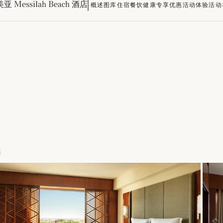
亚 Messilah Beach 酒店
概述
图库
住宿
餐饮
健康
专享优惠
活动
体验活动
果