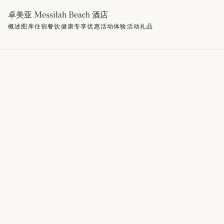
卓美亚 Messilah Beach 酒店
概述
图库
住宿
餐饮
健康
专享优惠
活动
体验活动
礼品