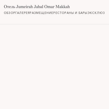
Отель Jumeirah Jabal Omar Makkah
ОБЗОР
ГАЛЕРЕЯ
РАЗМЕЩЕНИЕ
РЕСТОРАНЫ И БАРЫ
ЭКСКЛЮЗИВ