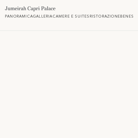
Jumeirah Capri Palace
PANORAMICA
GALLERIA
CAMERE E SUITES
RISTORAZIONE
BENESS