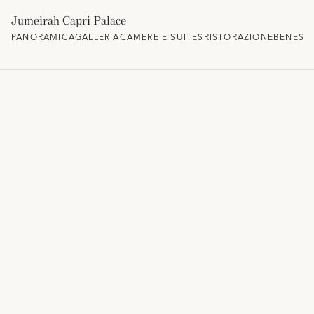
Jumeirah Capri Palace
PANORAMICA
GALLERIA
CAMERE E SUITES
RISTORAZIONE
BENESS