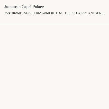
Jumeirah Capri Palace
PANORAMICA
GALLERIA
CAMERE E SUITES
RISTORAZIONE
BENESS