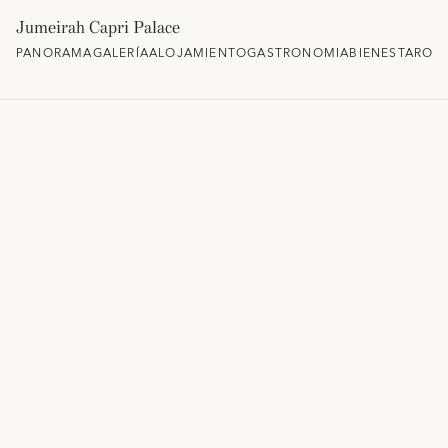
Jumeirah Capri Palace
PANORAMA
GALERÍA
ALOJAMIENTO
GASTRONOMIA
BIENESTAR
OFE