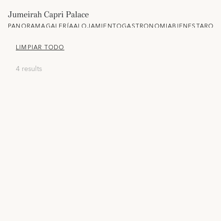
Jumeirah Capri Palace
PANORAMA
GALERÍA
ALOJAMIENTO
GASTRONOMIA
BIENESTAR
OFE
LIMPIAR TODO
4 results