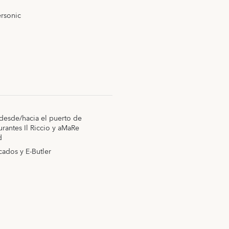
rsonic
 desde/hacia el puerto de
urantes Il Riccio y aMaRe
d
ados y E-Butler