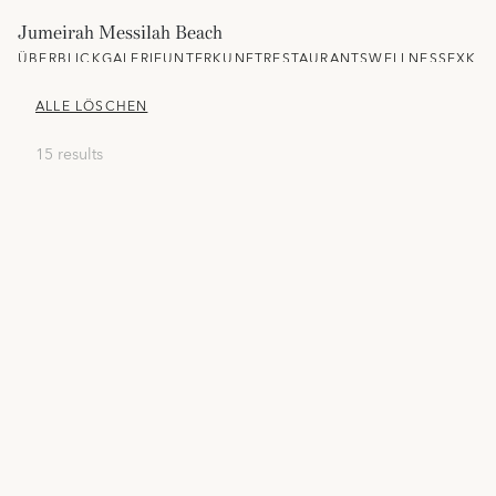
Jumeirah Messilah Beach
ÜBERBLICK
GALERIE
UNTERKUNFT
RESTAURANTS
WELLNESS
EXKLU
ALLE LÖSCHEN
15 results