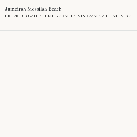
Jumeirah Messilah Beach
ÜBERBLICK
GALERIE
UNTERKUNFT
RESTAURANTS
WELLNESS
EXKLU