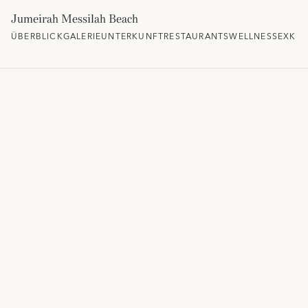
Jumeirah Messilah Beach
ÜBERBLICK
GALERIE
UNTERKUNFT
RESTAURANTS
WELLNESS
EXKLU