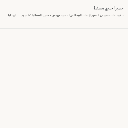
جميرا خليج مسقط
نظرة عامة
معرض الصور
الإقامة
المطاعم
العافية
عروض حصرية
الفعاليات
التجارب
الهدايا