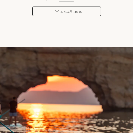
عرض المـزيـد