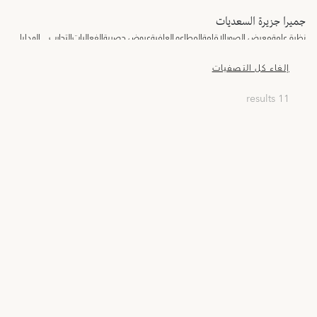
جميرا جزيرة السعديات
نظرة عامة
معرض الصور
الإقامة
المطاعم
العافية
عروض حصرية
الفعاليات
التجارب
الهدايا
إلغاء كل التصفيات
11 results