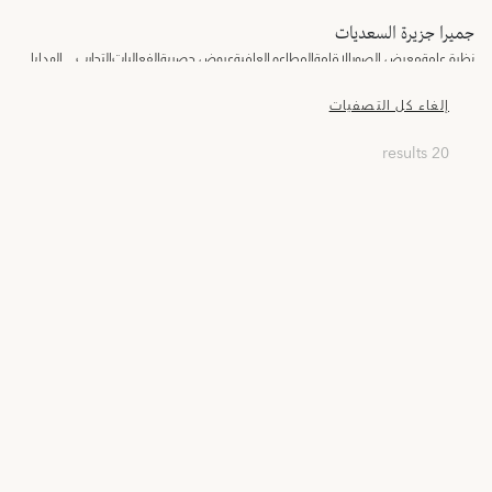
جميرا جزيرة السعديات
نظرة عامة
معرض الصور
الإقامة
المطاعم
العافية
عروض حصرية
الفعاليات
التجارب
الهدايا
إلغاء كل التصفيات
20 results