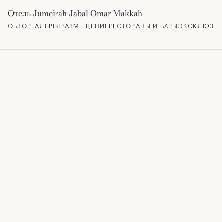
Отель Jumeirah Jabal Omar Makkah
ОБЗОР
ГАЛЕРЕЯ
РАЗМЕЩЕНИЕ
РЕСТОРАНЫ И БАРЫ
ЭКСКЛЮЗИВ