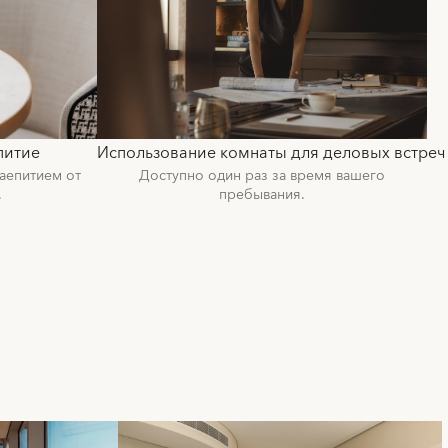
питие
Использование комнаты для деловых встреч
аепитием от
Доступно один раз за время вашего
.
пребывания.