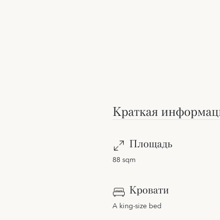
Краткая информац
Площадь
88 sqm
Кровати
A king-size bed