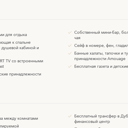
Собственный мини-бар, бо
ми для отдыха
чая
ающая к спальне
Сейф в номере, фен, гладил
и душевой кабиной и
Банные халаты, тапочки и т
принадлежности Amouage
RT TV со встроенными
st
Бесплатная газета и детские
ские принадлежности
Бесплатный трансфер в Ду
ва между комнатами
финансовый центр
улируемой