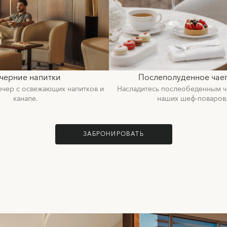
черние напитки
Послеполуденное чае
ечер с освежающих напитков и
Насладитесь послеобеденным ч
канапе.
наших шеф-поваров
ЗАБРОНИРОВАТЬ