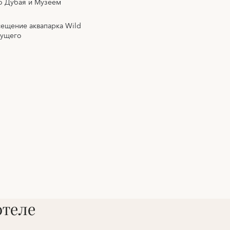
о Дубая и Музеем
сещение аквапарка Wild
дущего
отеле