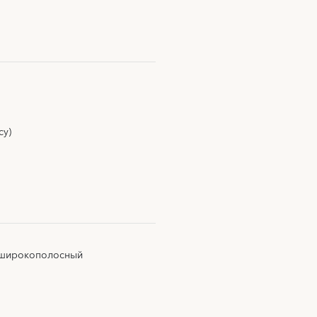
су)
 широкополосный