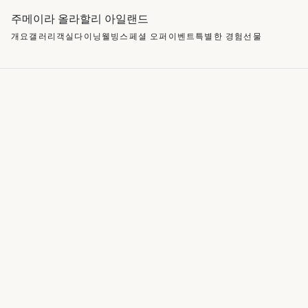
주메이라 올라할리 아일랜드
개요
갤러리
객실
다이닝
웰빙
스페셜 오퍼
이벤트
특별한 경험
선물