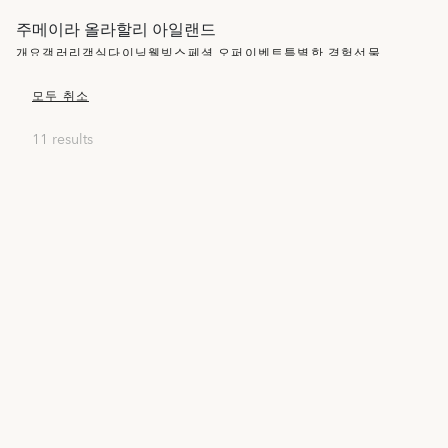
주메이라 올라할리 아일랜드
개요
갤러리
객실
다이닝
웰빙
스페셜 오퍼
이벤트
특별한 경험
선물
모두 취소
11 results