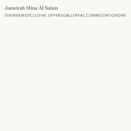
Jumeirah Mina Al Salam
OVERVIEW
EXCLUSIVE OFFERS
GALLERY
ACCOMMODATION
DININ