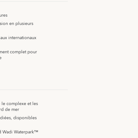
ures
sion en plusieurs
ux internationaux
pement complet pour
e
 le complexe et les
ord de mer
diées, disponibles
ld Wadi Waterpark™