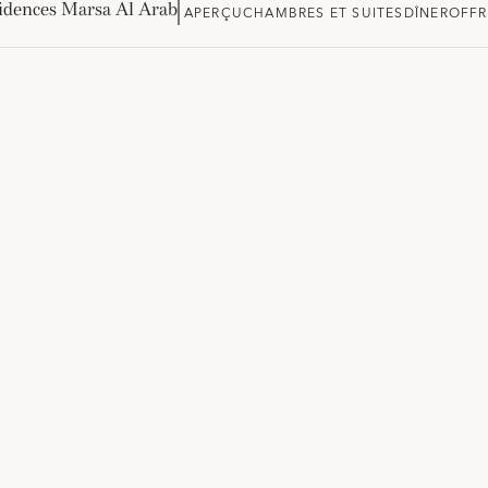
idences Marsa Al Arab
APERÇU
CHAMBRES ET SUITES
DÎNER
OFFR