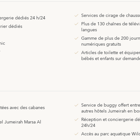
Services de cirage de chauss
ergerie dédiés 24 h/24
Plus de 130 chaînes de télévi
rier dédiés
langues
Gamme de plus de 200 journa
nic
numériques gratuits
r
Articles de toilette et équi
bébés et enfants sur demand
Service de buggy offert entre
ctées avec des cabanes
autres hôtels Jumeirah en b
Réception et conciergerie dé
tel Jumeirah Marsa Al
24h/24
Accès au parc aquatique Wi