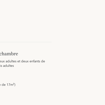
a chambre
deux adultes et deux enfants de
is adultes
e de 17m²)