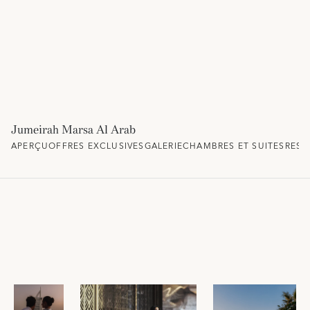
Jumeirah Marsa Al Arab
APERÇU
OFFRES EXCLUSIVES
GALERIE
CHAMBRES ET SUITES
REST