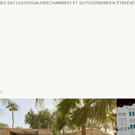
RES EXCLUSIVES
GALERIE
CHAMBRES ET SUITES
DÎNER
BIEN-ÊTRE
ÉVÉ
ts