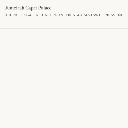
Jumeirah Capri Palace
ÜBERBLICK
GALERIE
UNTERKUNFT
RESTAURANTS
WELLNESS
EXKLU