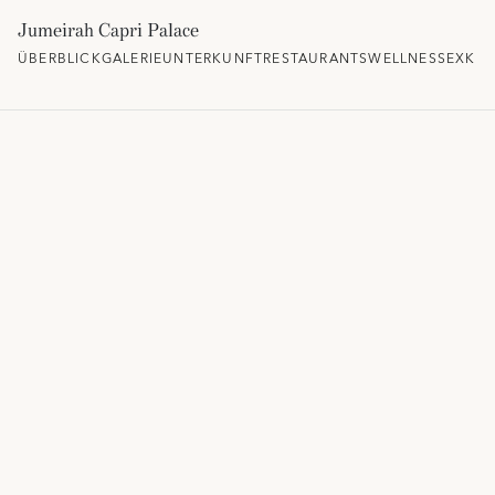
Jumeirah Capri Palace
ÜBERBLICK
GALERIE
UNTERKUNFT
RESTAURANTS
WELLNESS
EXKLU