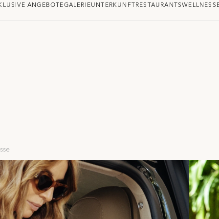
KLUSIVE ANGEBOTE
GALERIE
UNTERKUNFT
RESTAURANTS
WELLNESS
sse