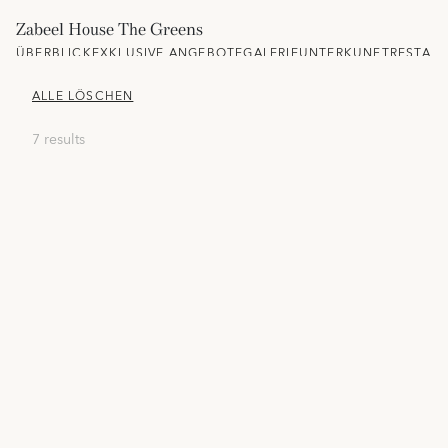
Zabeel House The Greens
ÜBERBLICK
EXKLUSIVE ANGEBOTE
GALERIE
UNTERKUNFT
RESTAU
ALLE LÖSCHEN
7 results