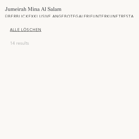
Jumeirah Mina Al Salam
ÜBERBLICK
EXKLUSIVE ANGEBOTE
GALERIE
UNTERKUNFT
RESTAU
ALLE LÖSCHEN
14 results