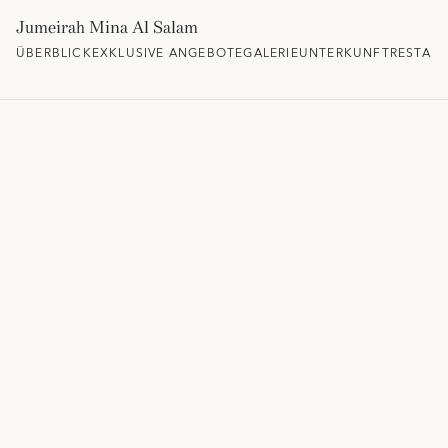
Jumeirah Mina Al Salam
ÜBERBLICK
EXKLUSIVE ANGEBOTE
GALERIE
UNTERKUNFT
RESTAU