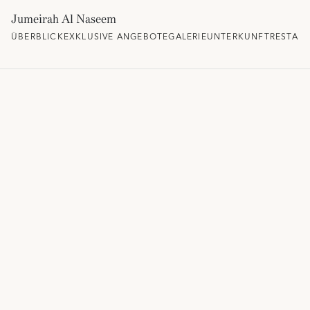
Jumeirah Al Naseem
ÜBERBLICK
EXKLUSIVE ANGEBOTE
GALERIE
UNTERKUNFT
RESTAU