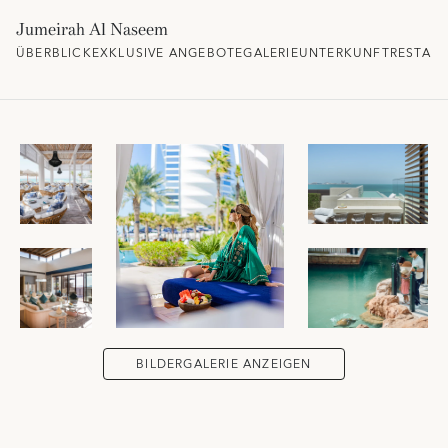
Jumeirah Al Naseem
ÜBERBLICK
EXKLUSIVE ANGEBOTE
GALERIE
UNTERKUNFT
RESTAU
BILDERGALERIE ANZEIGEN