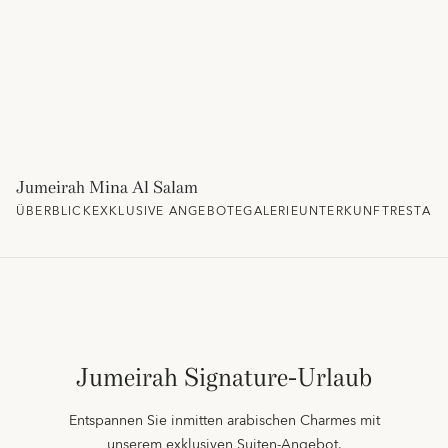
Jumeirah Mina Al Salam
ÜBERBLICK
EXKLUSIVE ANGEBOTE
GALERIE
UNTERKUNFT
RESTAU
Jumeirah Signature-Urlaub
Entspannen Sie inmitten arabischen Charmes mit
unserem exklusiven Suiten-Angebot.