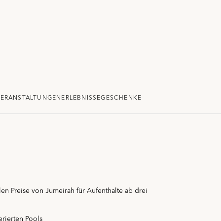
VERANSTALTUNGEN
ERLEBNISSE
GESCHENKE
blen Preise von Jumeirah für Aufenthalte ab drei
erierten Pools