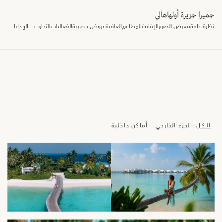
جميرا جزيرة أولهاهالي
نظرة عامة
معرض الصور
الإقامة
المطاعم
العافية
عروض حصرية
الفعاليات
التجارب
الهدايا
الـكـل
الجزء الخارجي
أماكن داخلية