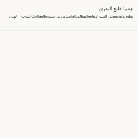
جميرا خليج البحرين
نظرة عامة
معرض الصور
الإقامة
المطاعم
العافية
عروض حصرية
الفعاليات
التجارب
الهدايا